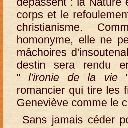
dépassent : la Nature e
corps et le refoulemen
christianisme. Co
homonyme, elle ne peu
mâchoires d’insoutenab
destin sera rendu e
"
l’ironie de la vie
"
romancier qui tire les 
Geneviève comme le ch
Sans jamais céder po