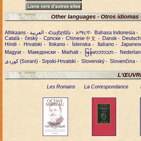
Other languages - Otros idiomas -
Afrikaans
-
العربية
-
Հայերեն
-
አማርኛ
-
Bahasa Indonesia
-
Català
-
český
-
Српски
-
Chinese
-
Dansk
-
Deutsch
Hindi
-
Hrvatski
-
Ilokano
-
Íslenska
-
Italiano
-
Japanes
Magyar
-
Македонски
-
Marhati
-
မြန်မာဘာသာ
-
Nederlan
کوردی (Sorani)
-
Srpski-Hrvatski
-
Slovenský
-
Slovenčina
-
L'ŒUVR
Les Romans
La Correspondance